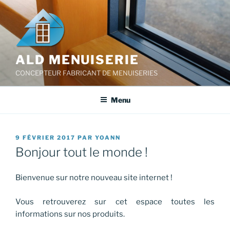
Aller
au
contenu
principal
ALD MENUISERIE
CONCEPTEUR FABRICANT DE MENUISERIES
Menu
PUBLIÉ
9 FÉVRIER 2017
PAR
YOANN
LE
Bonjour tout le monde !
Bienvenue sur notre nouveau site internet !
Vous retrouverez sur cet espace toutes les
informations sur nos produits.