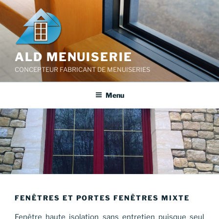
Aller
au
contenu
principal
ALD MENUISERIE
CONCEPTEUR FABRICANT DE MENUISERIES
Menu
FENÊTRES ET PORTES FENÊTRES MIXTE
Fenêtre haute isolation sans entretien puisque seul