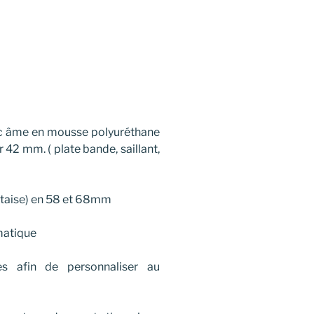
ec âme en mousse polyuréthane
 42 mm. ( plate bande, saillant,
rtaise) en 58 et 68mm
matique
es afin de personnaliser au